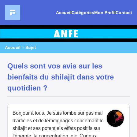
Accueil
Catégories
Mon Profil
Contact
Accueil
>
Sujet
Quels sont vos avis sur les
bienfaits du shilajit dans votre
quotidien ?
Bonjour à tous, Je suis tombé sur pas mal
d'articles et de témoignages concernant le
shilajit et ses potentiels effets positifs sur
l'énergie, la concentration, etc. Curieux