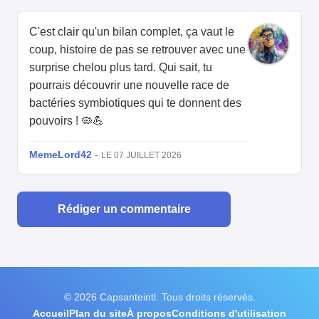
C'est clair qu'un bilan complet, ça vaut le
coup, histoire de pas se retrouver avec une
surprise chelou plus tard. Qui sait, tu
pourrais découvrir une nouvelle race de
bactéries symbiotiques qui te donnent des
pouvoirs ! 🦠💪
MemeLord42
-
LE 07 JUILLET 2026
Rédiger un commentaire
© 2026 Capsanteintl. Tous droits réservés.
Accueil
Plan du site
À propos
Conditions d'utilisation