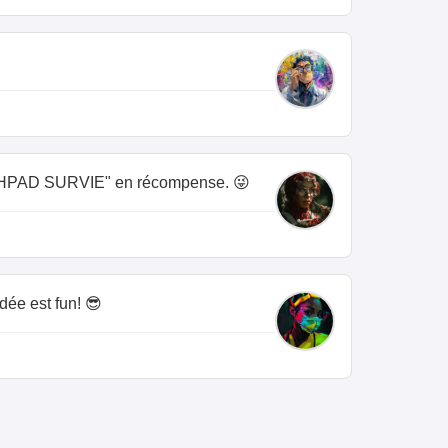
s "EHPAD SURVIE" en récompense. 😜
dée est fun! 😎