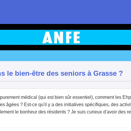
s le bien-être des seniors à Grasse ?
purement médical (qui est bien sûr essentiel), comment les Eh
 âgées ? Est-ce qu'il y a des initiatives spécifiques, des activi
mplement le bonheur des résidents ? Je suis curieux d'avoir des r