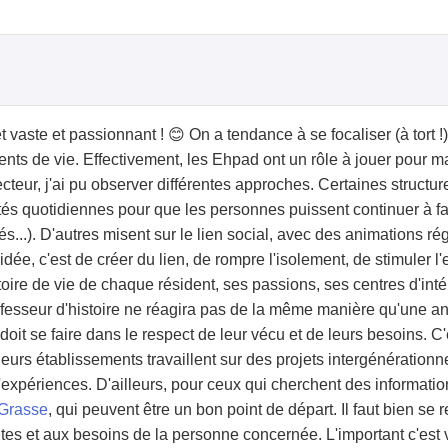
 vaste et passionnant ! 😊 On a tendance à se focaliser (à tort !)
s de vie. Effectivement, les Ehpad ont un rôle à jouer pour main
ecteur, j'ai pu observer différentes approches. Certaines structur
ités quotidiennes pour que les personnes puissent continuer à 
s...). D'autres misent sur le lien social, avec des animations rég
dée, c'est de créer du lien, de rompre l'isolement, de stimuler l
stoire de vie de chaque résident, ses passions, ses centres d'inté
ofesseur d'histoire ne réagira pas de la même manière qu'une anci
doit se faire dans le respect de leur vécu et de leurs besoins. C'
eurs établissements travaillent sur des projets intergénérationn
 d'expériences. D'ailleurs, pour ceux qui cherchent des informati
Grasse
, qui peuvent être un bon point de départ. Il faut bien se
ntes et aux besoins de la personne concernée. L'important c'est