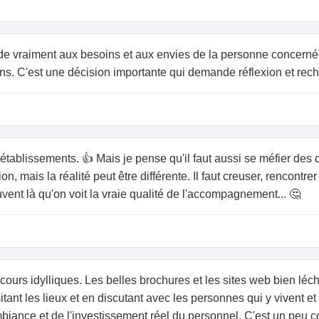
nde vraiment aux besoins et aux envies de la personne concernée,
s. C'est une décision importante qui demande réflexion et rec
s établissements. 👍 Mais je pense qu'il faut aussi se méfier des
, mais la réalité peut être différente. Il faut creuser, rencontre
ouvent là qu'on voit la vraie qualité de l'accompagnement... 🤔
scours idylliques. Les belles brochures et les sites web bien léc
tant les lieux et en discutant avec les personnes qui y vivent et y
biance et de l'investissement réel du personnel. C'est un peu com