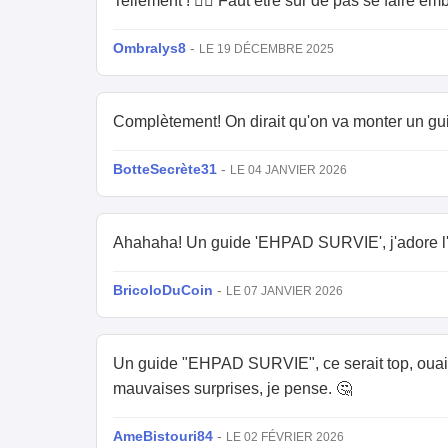
Tellement ! 🕵️‍♀️ Faut être sûr de pas se faire e
Ombralys8
-
LE 19 DÉCEMBRE 2025
Complètement! On dirait qu'on va monter un gui
BotteSecrète31
-
LE 04 JANVIER 2026
Ahahaha! Un guide 'EHPAD SURVIE', j'adore l'i
BricoloDuCoin
-
LE 07 JANVIER 2026
Un guide "EHPAD SURVIE", ce serait top, ouais! 
mauvaises surprises, je pense. 🤔
AmeBistouri84
-
LE 02 FÉVRIER 2026