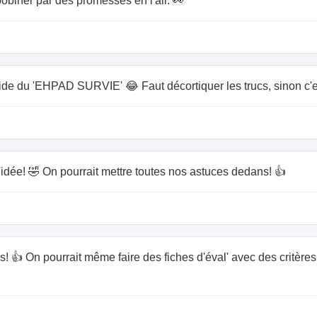
mbobiner par des promesses en l'air. 👀
de du 'EHPAD SURVIE' 😂 Faut décortiquer les trucs, sinon c'es
dée! 🤣 On pourrait mettre toutes nos astuces dedans! 👍
👍 On pourrait même faire des fiches d'éval' avec des critères 