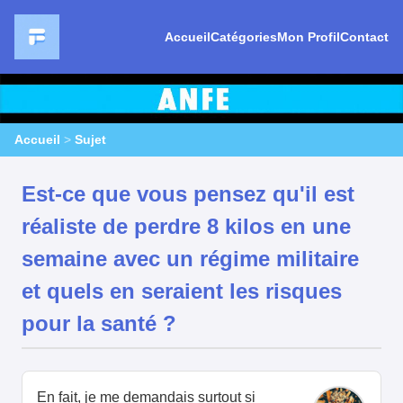
Accueil
Catégories
Mon Profil
Contact
Accueil
>
Sujet
Est-ce que vous pensez qu'il est
réaliste de perdre 8 kilos en une
semaine avec un régime militaire
et quels en seraient les risques
pour la santé ?
En fait, je me demandais surtout si