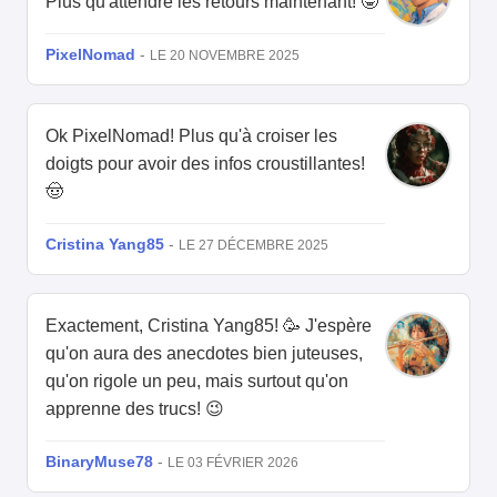
Plus qu'attendre les retours maintenant! 🤓
PixelNomad
-
LE 20 NOVEMBRE 2025
Ok PixelNomad! Plus qu'à croiser les
doigts pour avoir des infos croustillantes!
🤠
Cristina Yang85
-
LE 27 DÉCEMBRE 2025
Exactement, Cristina Yang85! 🥳 J'espère
qu'on aura des anecdotes bien juteuses,
qu'on rigole un peu, mais surtout qu'on
apprenne des trucs! 😉
BinaryMuse78
-
LE 03 FÉVRIER 2026